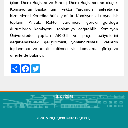
işlem Daire Başkanı ve Strateji Daire Başkanından oluşur.
Komisyonun başkanlığını Rektör Yardımcısı, sekretarya
hizmetlerini Koordinatörlük yürütür. Komisyon altı ayda bir
toplanır. Ancak, Rektör yardımcısı gerekli gördüğü
durumlarda komisyonu toplantıya çağırabilir. Komisyon
Üniversitede yapılan AR-GE ve proje faaliyetlerini
değerlendirerek, geliştirilmesi, yönlendirilmesi, verilerin
toplanması ve analiz edilmesi vb. konularda görüş ve
önerilerde bulunur.
S
F
T
h
a
w
a
c
i
r
e
t
e
b
t
o
e
o
r
İLETIŞIM
k
© 2015 Bilgi İşlem Daire Başkanlığı