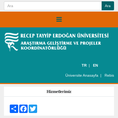
TR
EN
Üniversite Anasayfa
Rebis
Hizmetlerimiz
S
F
T
h
a
w
a
c
i